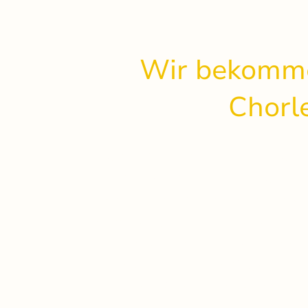
Wir bekomme
Chorl
Nach über einem Vierteljah
gemeinsamer Arbeit, nach un
Konzerten mit und ohne inst
orchestraler Begleitung, vie
erlebnisreichen Reisen und 
in unserer kleinen Stadt, be
Kerstin Bögner im Sommer ih