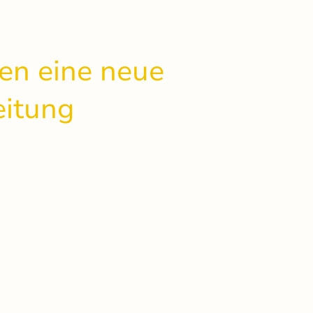
n eine neue
eitung
rhundert wunderbarer,
zähligen inspirierenden
rumentaler oder
len musikalischen und
einem prallvollen Chorleben
endet unsere Chorleiterin
re Zeit mit uns, um sich